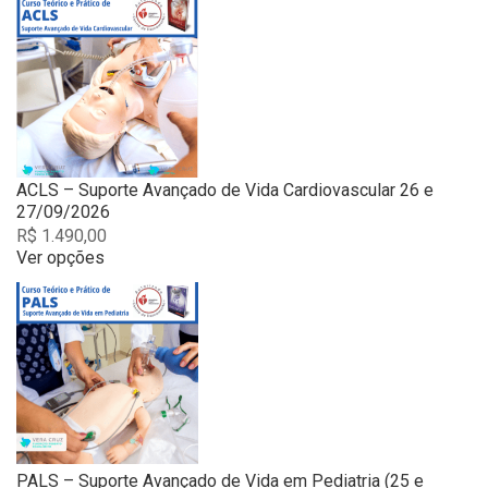
ACLS – Suporte Avançado de Vida Cardiovascular 26 e
27/09/2026
R$
1.490,00
Ver opções
This
product
has
multiple
variants.
The
options
may
be
chosen
PALS – Suporte Avançado de Vida em Pediatria (25 e