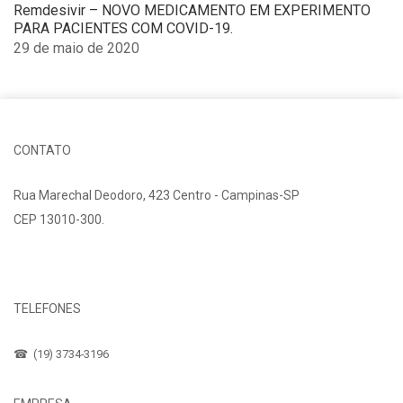
options
Remdesivir – NOVO MEDICAMENTO EM EXPERIMENTO
may
PARA PACIENTES COM COVID-19.
be
29 de maio de 2020
chosen
on
the
product
page
CONTATO
Rua Marechal Deodoro, 423 Centro - Campinas-SP
CEP 13010-300.
Fale Conosco
TELEFONES
☎ (19) 3734-3196