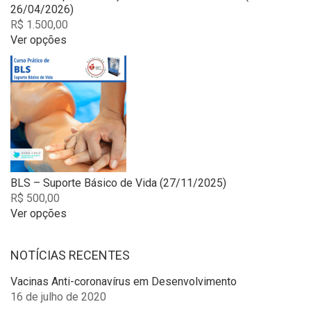
on
26/04/2026)
the
R$
1.500,00
product
Ver opções
page
This
product
has
multiple
variants.
The
options
may
be
chosen
BLS – Suporte Básico de Vida (27/11/2025)
on
R$
500,00
the
Ver opções
product
This
page
product
NOTÍCIAS RECENTES
has
multiple
Vacinas Anti-coronavírus em Desenvolvimento
variants.
16 de julho de 2020
The