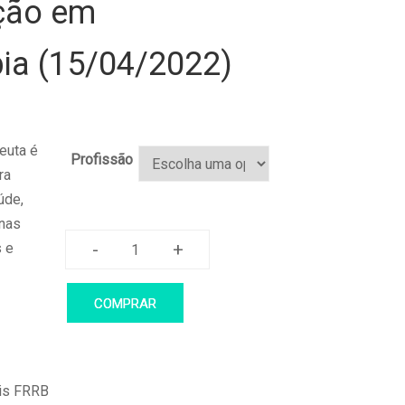
ção em
ia (15/04/2022)
euta é
Profissão
ra
úde,
 nas
-
+
s e
Pós
Graduação
COMPRAR
em
Estomaterapia
(15/04/2022)
quantidade
is FRRB