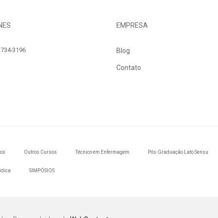
NES
EMPRESA
734-3196
Blog
Contato
dos
Outros Cursos
Técnico em Enfermagem
Pós-Graduação Lato Sensu
édica
SIMPÓSIOS