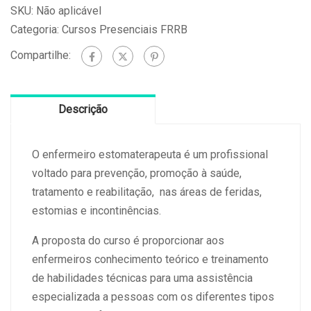
em
SKU:
Não aplicável
Estomaterapia
Categoria:
Cursos Presenciais FRRB
(07/07/2023)
Compartilhe:
quantidade
Descrição
O enfermeiro estomaterapeuta é um profissional
voltado para prevenção, promoção à saúde,
tratamento e reabilitação, nas áreas de feridas,
estomias e incontinências.
A proposta do curso é proporcionar aos
enfermeiros conhecimento teórico e treinamento
de habilidades técnicas para uma assistência
especializada a pessoas com os diferentes tipos