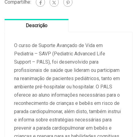
Compartilhe:
Vida
em
Pediatria
Descrição
30/08/2025
-
Renovação
O curso de Suporte Avançado de Vida em
quantidade
Pediatria – SAVP (Pediatric Advanced Life
Support – PALS), foi desenvolvido para
profissionais de saúde que lideram ou participam
na reanimação de pacientes pediátricos, tanto em
ambiente pré-hospitalar ou hospitalar. O PALS
oferece ao aluno informações necessárias para o
reconhecimento de crianças e bebês em risco de
parada cardiopulmonar, além disto, também instrui
e informa sobre estratégias necessárias para
prevenir a parada cardiopulmonar em bebês e
crianças e prepara para as habilidades cognitivas