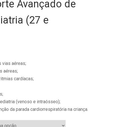
rte Avançado de
atria (27 e
)
s vias aéreas;
s aéreas;
itmias cardíacas;
s;
diatria (venoso e intraósseo);
ão da parada cardiorrespiratória na criança.