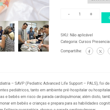
-
+
PALS
–
Suporte
SKU:
Não aplicável
Avançado
Categoria:
Cursos Presencia
de
Vida
Compartilhe:
em
Pediatria
(27
e
28/06/2026)
atria – SAVP (Pediatric Advanced Life Support – PALS), foi de
quantidade
ntes pediátricos, tanto em ambiente pré-hospitalar ou hospital
as e bebês em risco de parada cardiopulmonar, além disto, tamb
lmonar em bebês e crianças e prepara para as habilidades cogni
m falência respiratória, choque e parada cardiopulmonar.