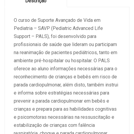
Descrição
(12
e
13/02/2026)
O curso de Suporte Avançado de Vida em
quantidade
Pediatria – SAVP (Pediatric Advanced Life
Support – PALS), foi desenvolvido para
profissionais de saúde que lideram ou participam
na reanimação de pacientes pediátricos, tanto em
ambiente pré-hospitalar ou hospitalar. O PALS
oferece ao aluno informações necessárias para o
reconhecimento de crianças e bebês em risco de
parada cardiopulmonar, além disto, também instrui
e informa sobre estratégias necessárias para
prevenir a parada cardiopulmonar em bebês e
crianças e prepara para as habilidades cognitivas
e psicomotoras necessárias na ressuscitação e
estabilização de crianças com falência
respiratória, choque e parada cardiopulmonar.