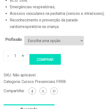
BLS/ DEA;
Emergências respiratórias;
Acessos vasculares na pediatria (venoso e intraósseo);
Reconhecimento e prevenção da parada
cardiorrespiratória na criança.
Profissão
-
+
PALS
COMPRAR
–
Suporte
SKU:
Não aplicável
Avançado
Categoria:
Cursos Presenciais FRRB
de
Compartilhe:
Vida
em
Pediatria