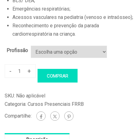
BLS/ DEA;
Emergências respiratórias;
Acessos vasculares na pediatria (venoso e intraósseo);
Reconhecimento e prevenção da parada
cardiorrespiratória na criança.
Profissão
-
+
PALS
COMPRAR
–
Suporte
SKU:
Não aplicável
Avançado
Categoria:
Cursos Presenciais FRRB
de
Compartilhe:
Vida
em
Pediatria