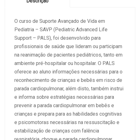
Descrição
(06
e
07/09/2025)
O curso de Suporte Avançado de Vida em
quantidade
Pediatria – SAVP (Pediatric Advanced Life
Support – PALS), foi desenvolvido para
profissionais de saúde que lideram ou participam
na reanimação de pacientes pediátricos, tanto em
ambiente pré-hospitalar ou hospitalar. O PALS
oferece ao aluno informações necessárias para o
reconhecimento de crianças e bebês em risco de
parada cardiopulmonar, além disto, também instrui
e informa sobre estratégias necessárias para
prevenir a parada cardiopulmonar em bebês e
crianças e prepara para as habilidades cognitivas
e psicomotoras necessárias na ressuscitação e
estabilização de crianças com falência
respiratória, choque e parada cardiopulmonar.