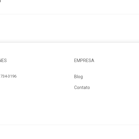
h
NES
EMPRESA
734-3196
Blog
Contato