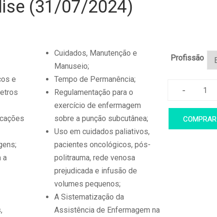
ise (31/07/2024)
Cuidados, Manutenção e
Profissão
Manuseio;
cos e
Tempo de Permanência;
-
etros
Regulamentação para o
Hi
exercício de enfermagem
(3
icações
sobre a punção subcutânea;
COMPRAR
qua
Uso em cuidados paliativos,
gens;
pacientes oncológicos, pós-
 a
politrauma, rede venosa
prejudicada e infusão de
volumes pequenos;
A Sistematização da
,
Assistência de Enfermagem na