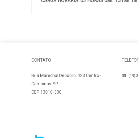
CARGA HORÁRIA: 03 HORAS das 15h às 18
CONTATO
TELEFO
Rua Marechal Deodoro, 423 Centro -
☎ (19) 3
Campinas-SP
CEP 13010-300.
Fale Conosco