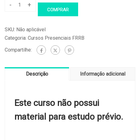
-
+
Curso
COMPRAR
de
Introdução
SKU:
Não aplicável
a
Categoria:
Cursos Presenciais FRRB
Cirurgia
Compartilhe:
Minimamente
Invasiva
-
Descrição
Informação adicional
17/04/2021
-
INSCRIÇÕES
Este curso não possui
ENCERRADAS
quantidade
material para estudo prévio.