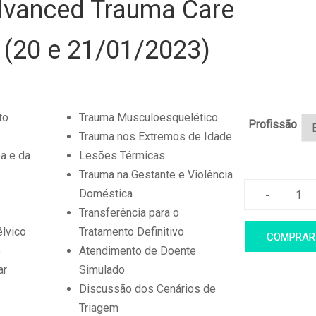
vanced Trauma Care
 (20 e 21/01/2023)
to
Trauma Musculoesquelético
Profissão
Trauma nos Extremos de Idade
a e da
Lesões Térmicas
Trauma na Gestante e Violência
-
Doméstica
AT
Transferência para o
–
lvico
Tratamento Definitivo
COMPRAR
Ad
o
Atendimento de Doente
Tr
ar
Simulado
Ca
Discussão dos Cenários de
for
Triagem