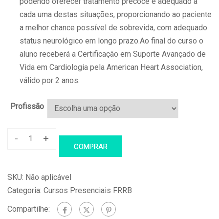
podendo oferecer tratamento precoce e adequado a
cada uma destas situações, proporcionando ao paciente
a melhor chance possível de sobrevida, com adequado
status neurológico em longo prazo.Ao final do curso o
aluno receberá a
Certificação em Suporte Avançado de
Vida em Cardiologia pela American Heart Association,
válido por 2 anos.
Profissão
-
+
ACLS
COMPRAR
–
Suporte
SKU:
Não aplicável
Avançado
Categoria:
Cursos Presenciais FRRB
de
Compartilhe:
Vida