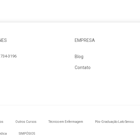
NES
EMPRESA
734-3196
Blog
Contato
dos
Outros Cursos
Técnico em Enfermagem
Pós-Graduação Lato Sensu
édica
SIMPÓSIOS