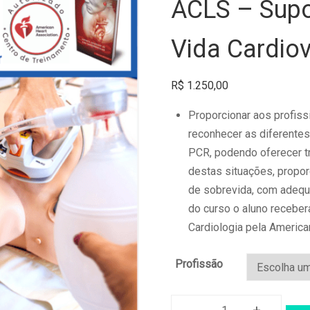
ACLS – Supo
Vida Cardio
R$
1.250,00
Proporcionar aos profiss
reconhecer as diferente
PCR, podendo oferecer t
destas situações, propor
de sobrevida, com adequa
do curso o aluno receber
Cardiologia pela American
Profissão
-
+