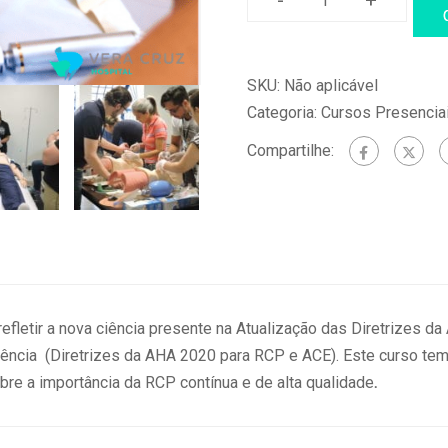
ACLS
–
Suporte
SKU:
Não aplicável
Avançado
Categoria:
Cursos Presencia
de
Vida
Compartilhe:
Cardiovascular
(24/02/2024)
quantidade
efletir a nova ciência presente na Atualização das Diretrizes d
ência (Diretrizes da AHA 2020 para RCP e ACE). Este curso te
re a importância da RCP contínua e de alta qualidade
.