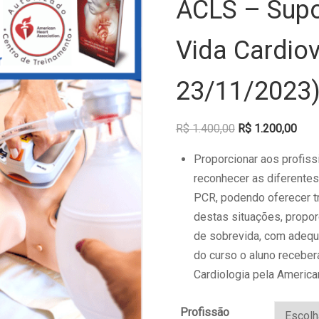
ACLS – Supo
Vida Cardiov
23/11/2023
Original
Curr
R$
1.400,00
R$
1.200,00
price
pric
Proporcionar aos profiss
was:
is:
reconhecer as diferente
R$ 1.400,00.
R$ 1
PCR, podendo oferecer t
destas situações, propor
de sobrevida, com adequa
do curso o aluno receber
Cardiologia pela American
Profissão