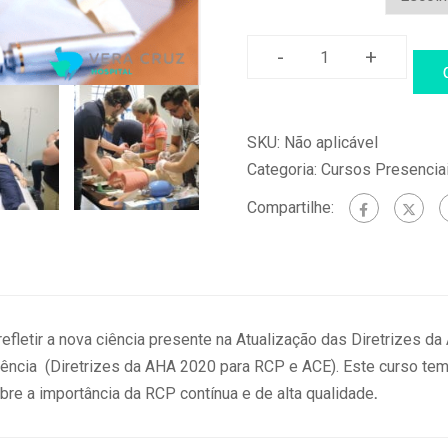
-
+
ACLS
–
Suporte
SKU:
Não aplicável
Avançado
Categoria:
Cursos Presencia
de
Vida
Compartilhe:
Cardiovascular
(22
e
23/11/2023)
-
efletir a nova ciência presente na Atualização das Diretrizes d
Unicamp
ência (Diretrizes da AHA 2020 para RCP e ACE). Este curso te
quantidade
re a importância da RCP contínua e de alta qualidade
.