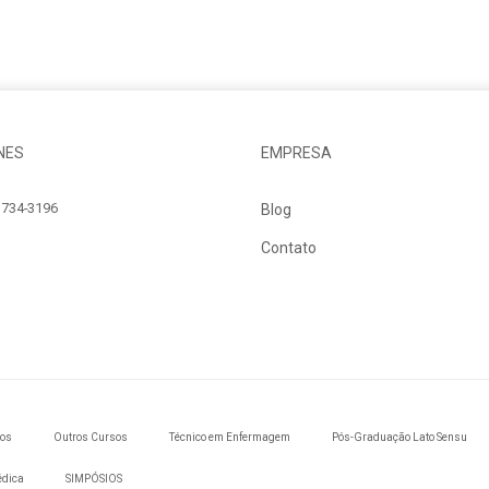
NES
EMPRESA
734-3196
Blog
Contato
dos
Outros Cursos
Técnico em Enfermagem
Pós-Graduação Lato Sensu
édica
SIMPÓSIOS