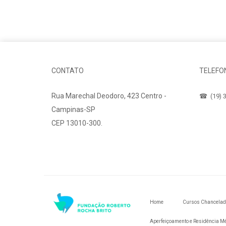
CONTATO
TELEFO
Rua Marechal Deodoro, 423 Centro -
☎ (19) 3
Campinas-SP
CEP 13010-300.
Fale Conosco
Home
Cursos Chancela
Aperfeiçoamento e Residência M