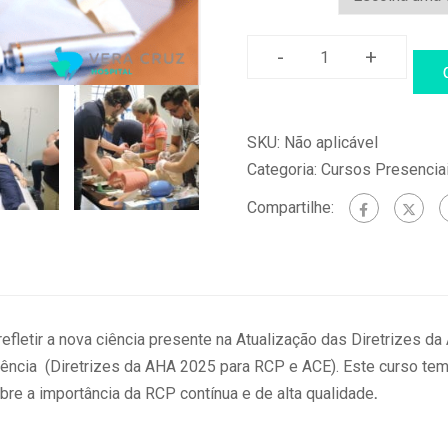
-
+
ACLS
–
Suporte
SKU:
Não aplicável
Avançado
Categoria:
Cursos Presencia
de
Vida
Compartilhe:
Cardiovascular
19
e
20/06/2026
-
efletir a nova ciência presente na Atualização das Diretrizes d
JAÚ
ência (Diretrizes da AHA 2025 para RCP e ACE). Este curso te
quantidade
re a importância da RCP contínua e de alta qualidade
.