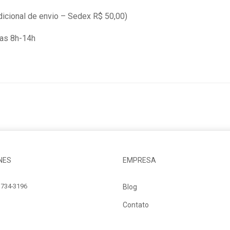
dicional de envio – Sedex R$ 50,00)
das 8h-14h
NES
EMPRESA
734-3196
Blog
Contato