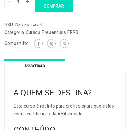
-
+
ACLS
COMPRAR
–
Suporte
SKU:
Não aplicável
Avançado
Categoria:
Cursos Presenciais FRRB
de
Compartilhe:
Vida
Cardiovascular
(15/11/2025)
Descrição
-
Renovação
em
A QUEM SE DESTINA?
01
dia
Este curso é restrito para profissionais que estão
quantidade
com a certificação da AHA vigente
CONTEÚDO