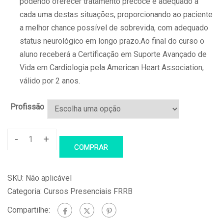
podendo oferecer tratamento precoce e adequado a
cada uma destas situações, proporcionando ao paciente
a melhor chance possível de sobrevida, com adequado
status neurológico em longo prazo.Ao final do curso o
aluno receberá a
Certificação em Suporte Avançado de
Vida em Cardiologia pela American Heart Association,
válido por 2 anos.
Profissão
-
+
ACLS
COMPRAR
–
Suporte
SKU:
Não aplicável
Avançado
Categoria:
Cursos Presenciais FRRB
de
Compartilhe:
Vida