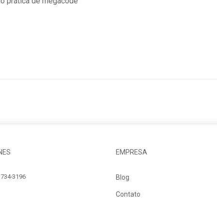
do prática de megacode
NES
EMPRESA
734-3196
Blog
Contato