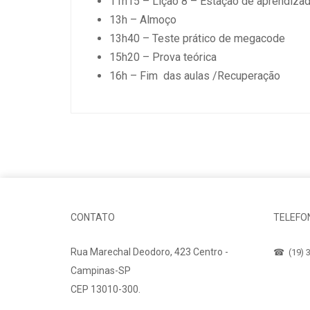
11h15 – Lição 8 – Estação de aprendiza
13h – Almoço
13h40 – Teste prático de megacode
15h20 – Prova teórica
16h – Fim das aulas /Recuperação
CONTATO
TELEFO
Rua Marechal Deodoro, 423 Centro -
☎ (19) 3
Campinas-SP
CEP 13010-300.