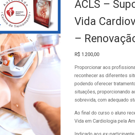
ACLS – Supo
Vida Cardio
– Renovação
R$
1.200,00
Proporcionar aos profission
reconhecer as diferentes s
podendo oferecer tratament
situações, proporcionando a
sobrevida, com adequado sta
Ao final do curso o aluno re
Vida em Cardiologia pela Ame
Indicado aos ex-participante