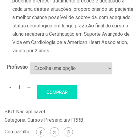
podendo oferecer tratamento precoce e adequado a
cada uma destas situações, proporcionando ao paciente
a melhor chance possível de sobrevida, com adequado
status neurológico em longo prazo.Ao final do curso o
aluno receberá a
Certificação em Suporte Avançado de
Vida em Cardiologia pela American Heart Association,
válido por 2 anos.
Profissão
-
+
ACLS
COMPRAR
–
Suporte
SKU:
Não aplicável
Avançado
Categoria:
Cursos Presenciais FRRB
de
Compartilhe:
Vida