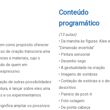
Conteúdo
programático
(13 aulas)
• Da mancha às figuras: Klee e
tem como propósito oferecer
“Dimensão invertida”
sso de criação transcorra uma
• Pintura sensorial
icas e materiais, cujo o
• Desenho cego
ensão de quem em
• A gestualidade na criação
 expressivo.
• Imagens de sombras
• Contação de estórias e o d
ação de outras possibilidades
descritivo
tura, é lançar sobre eles uma
• Painéis de post-it
os e os experimentamos.
• Foto colagem
ignifica ampliar os possíveis
• De ponta-cabeça