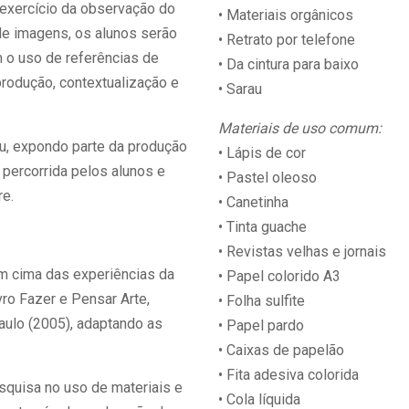
 exercício da observação do
• Materiais orgânicos
de imagens, os alunos serão
• Retrato por telefone
m o uso de referências de
• Da cintura para baixo
 produção, contextualização e
• Sarau
Materiais de uso comum:
rau, expondo parte da produção
• Lápis de cor
a percorrida pelos alunos e
• Pastel oleoso
re.
• Canetinha
• Tinta guache
• Revistas velhas e jornais
m cima das experiências da
• Papel colorido A3
ro Fazer e Pensar Arte,
• Folha sulfite
ulo (2005), adaptando as
• Papel pardo
• Caixas de papelão
• Fita adesiva colorida
esquisa no uso de materiais e
• Cola líquida