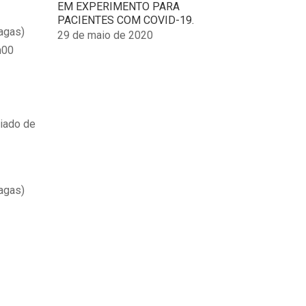
EM EXPERIMENTO PARA
chosen
PACIENTES COM COVID-19.
on
agas)
29 de maio de 2020
the
h00
product
page
iado de
agas)