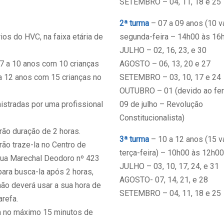
SETEMBRO – 04, 11, 18 e 25
2ª turma
– 07 a 09 anos (10 v
ios do HVC, na faixa etária de
segunda-feira – 14h00 às 16
JULHO – 02, 16, 23, e 30
07 a 10 anos com 10 crianças
AGOSTO – 06, 13, 20 e 27
 a 12 anos com 15 crianças no
SETEMBRO – 03, 10, 17 e 24
OUTUBRO – 01 (devido ao fer
nistradas por uma profissional
09 de julho – Revolução
Constitucionalista)
ão duração de 2 horas.
3ª turma
– 10 a 12 anos (15 v
rão traze-la no Centro de
terça-feira) – 10h00 às 12h00
 rua Marechal Deodoro nº 423
JULHO – 03, 10, 17, 24, e 31
 para busca-la após 2 horas,
AGOSTO- 07, 14, 21, e 28
 não deverá usar a sua hora de
SETEMBRO – 04, 11, 18 e 25
arefa.
om no máximo 15 minutos de