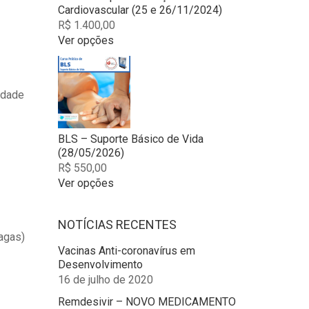
may
Cardiovascular (25 e 26/11/2024)
be
R$
1.400,00
chosen
Ver opções
on
This
the
product
product
has
page
idade
multiple
variants.
The
options
BLS – Suporte Básico de Vida
may
(28/05/2026)
be
R$
550,00
chosen
Ver opções
on
This
the
product
product
NOTÍCIAS RECENTES
has
page
agas)
multiple
Vacinas Anti-coronavírus em
variants.
Desenvolvimento
The
16 de julho de 2020
options
may
Remdesivir – NOVO MEDICAMENTO
be