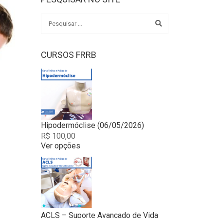
CURSOS FRRB
Hipodermóclise (06/05/2026)
R$
100,00
Ver opções
This
product
has
multiple
variants.
The
options
ACLS – Suporte Avançado de Vida