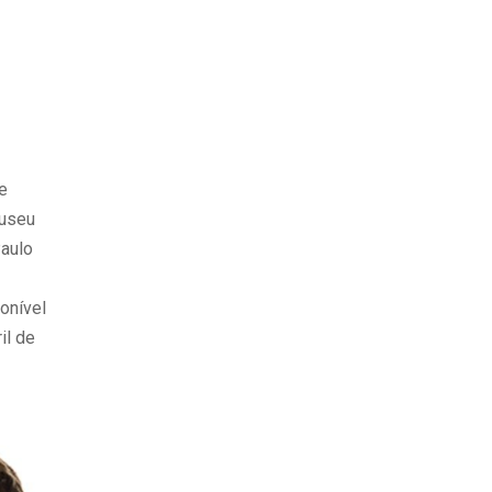
e
Museu
aulo
onível
il de