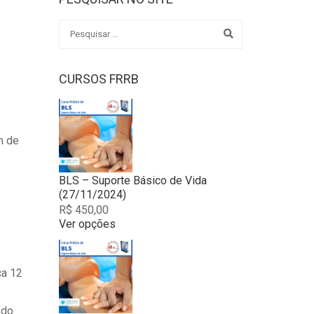
CURSOS FRRB
m de
BLS – Suporte Básico de Vida
(27/11/2024)
R$
450,00
Ver opções
This
product
has
ca 12
multiple
variants.
The
 do