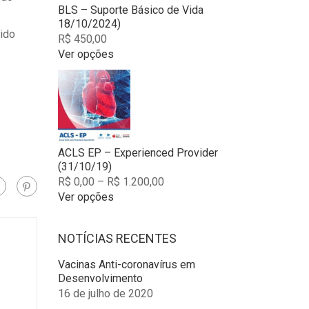
options
BLS – Suporte Básico de Vida
may
18/10/2024)
sido
be
R$
450,00
chosen
Ver opções
on
This
the
product
product
has
page
multiple
variants.
The
options
ACLS EP – Experienced Provider
may
(31/10/19)
be
R$
0,00
–
R$
1.200,00
chosen
Ver opções
on
This
the
product
product
NOTÍCIAS RECENTES
has
page
multiple
Vacinas Anti-coronavírus em
variants.
Desenvolvimento
The
16 de julho de 2020
options
may