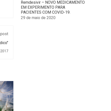
Remdesivir – NOVO MEDICAMENTO
be
EM EXPERIMENTO PARA
chosen
PACIENTES COM COVID-19.
on
29 de maio de 2020
the
product
page
 post
dico"
 2017