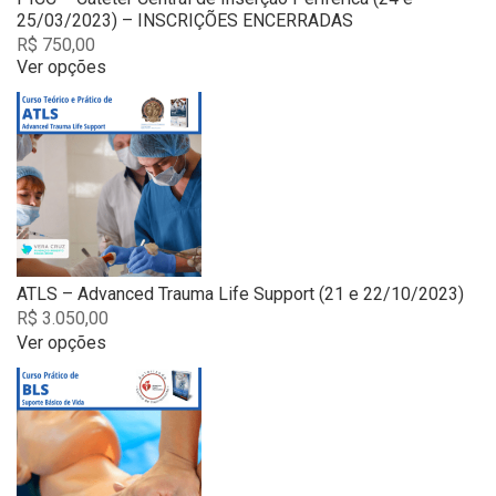
25/03/2023) – INSCRIÇÕES ENCERRADAS
R$
750,00
Ver opções
This
product
has
multiple
variants.
The
options
may
be
chosen
ATLS – Advanced Trauma Life Support (21 e 22/10/2023)
on
R$
3.050,00
the
Ver opções
product
This
page
product
has
multiple
variants.
The