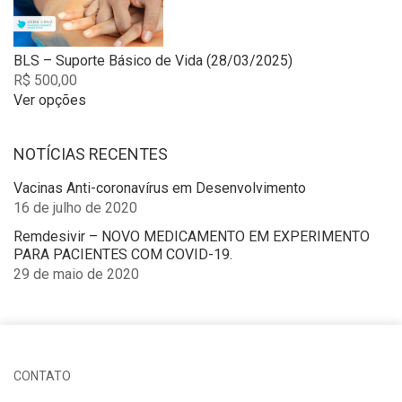
options
may
be
chosen
BLS – Suporte Básico de Vida (28/03/2025)
on
R$
500,00
the
Ver opções
product
This
page
product
NOTÍCIAS RECENTES
has
multiple
Vacinas Anti-coronavírus em Desenvolvimento
variants.
16 de julho de 2020
The
options
Remdesivir – NOVO MEDICAMENTO EM EXPERIMENTO
may
PARA PACIENTES COM COVID-19.
be
29 de maio de 2020
chosen
on
the
product
page
CONTATO